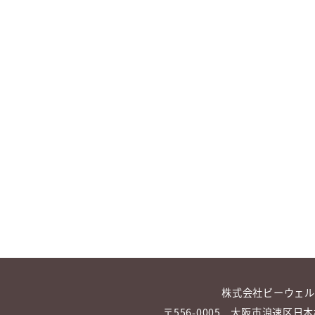
オ
す。
プ
オ
シ
プ
ョ
シ
ン
ョ
は
ン
商
は
品
商
ペ
品
ー
ペ
ジ
ー
か
ジ
ら
か
選
ら
択
選
で
択
き
で
ま
き
す
ま
す
株式会社ビーウェル
〒556-0005 大阪市浪速区日本