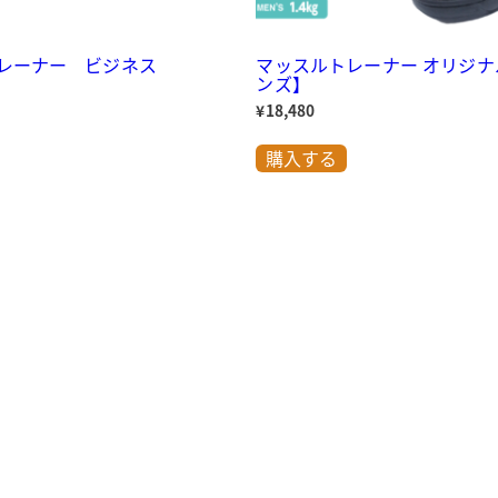
レーナー ビジネス
マッスルトレーナー オリジナ
ンズ】
¥
18,480
こ
の
こ
商
の
購入する
品
商
に
品
は
に
複
は
数
複
の
数
バ
の
リ
バ
エ
リ
ー
エ
シ
ー
ョ
シ
ン
ョ
が
ン
あ
が
り
あ
ま
り
す。
ま