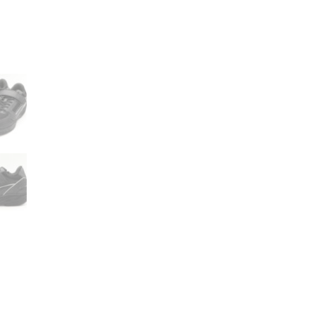
ナ
ー
ウ
ォ
ー
キ
ン
グ
【メ
ン
ズ】
個