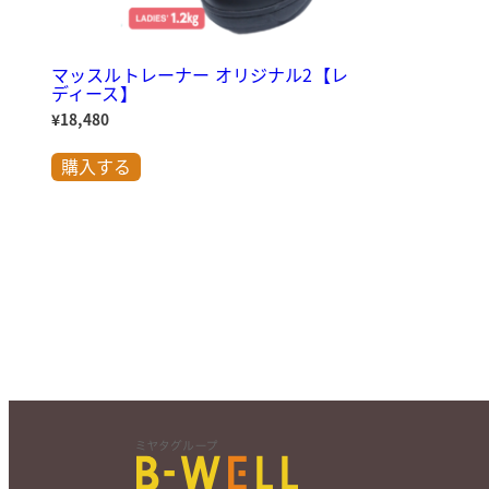
す。
オ
プ
シ
マッスルトレーナー オリジナル2【レ
ョ
ディース】
ン
¥
18,480
は
こ
商
の
品
購入する
商
ペ
品
ー
に
ジ
は
か
複
ら
数
選
の
択
バ
で
リ
き
エ
ま
ー
す
シ
ョ
ン
が
あ
り