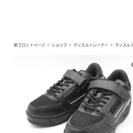
メ
イ
ン
コ
ン
テ
ン
ツ
へ
新フロントページ
ショップ
マッスルトレーナー
マッスル
移
動