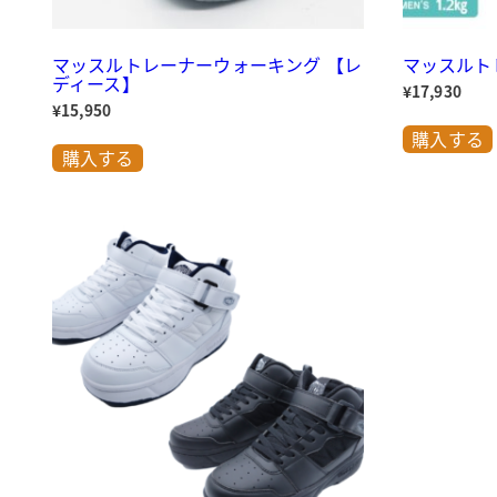
マッスルトレーナーウォーキング 【レ
マッスルト
ディース】
¥
17,930
¥
15,950
こ
購入する
の
購入する
商
品
に
は
複
数
の
バ
リ
エ
ー
シ
ョ
ン
が
あ
り
ま